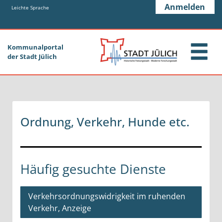
Zum Header
Zum Hauptinhalt
Zum Footer
Anmelden
Zum Hauptinhalt springen
Leichte Sprache
Kommunalportal
der Stadt Jülich
Ordnung, Verkehr, Hunde etc.
Häufig gesuchte Dienste
Verkehrsordnungswidrigkeit im ruhenden
Verkehr, Anzeige