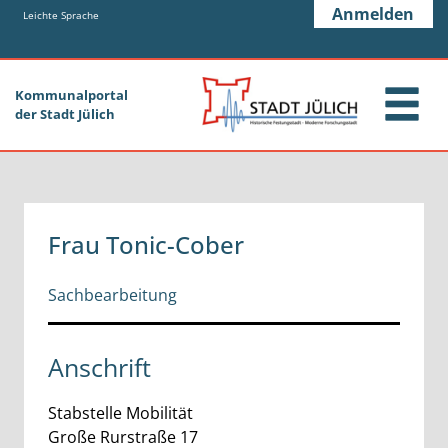
Zum Header
Zum Hauptinhalt
Zum Footer
Anmelden
Zum Hauptinhalt springen
Leichte Sprache
Kommunalportal
der Stadt Jülich
Frau Tonic-Cober
Sachbearbeitung
Anschrift
Stabstelle Mobilität
Große Rurstraße
17