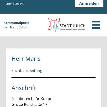
Zum Header
Zum Hauptinhalt
Zum Footer
Anmelden
Zum Hauptinhalt springen
Leichte Sprache
Kommunalportal
der Stadt Jülich
Herr Maris
Sachbearbeitung
Anschrift
Fachbereich für Kultur
Große Rurstraße
17