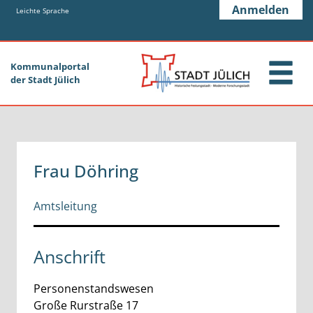
Zum Header
Zum Hauptinhalt
Zum Footer
Anmelden
Zum Hauptinhalt springen
Leichte Sprache
Kommunalportal
der Stadt Jülich
Frau Döhring
Amtsleitung
Anschrift
Personenstandswesen
Große Rurstraße
17